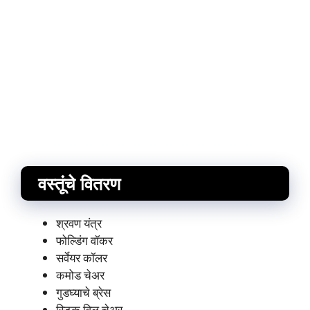
वस्तूंचे वितरण
श्रवण यंत्र
फोल्डिंग वॉकर
सर्वेयर कॉलर
कमोड चेअर
गुडघ्याचे ब्रेस
स्टिक विल चेअर