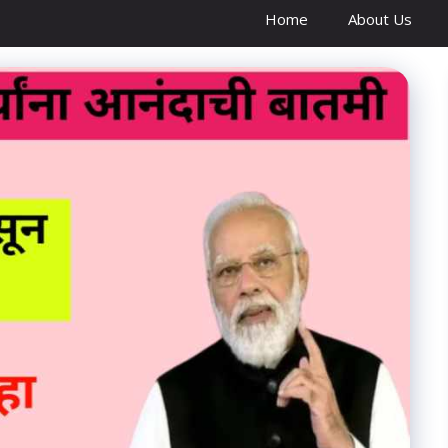
Home
About Us